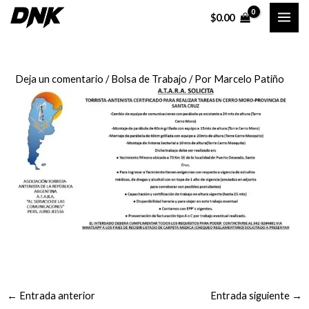
Ir
Navegación
MAI
$
0.00
al
de
ME
contenido
entradas
Deja un comentario
/
Bolsa de Trabajo
/ Por
Marcelo Patiño
←
Entrada anterior
Entrada siguiente
→