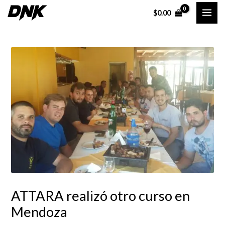
Ir
Navegación
MAI
$
0.00
al
de
ME
contenido
entradas
ATTARA realizó otro curso en
Mendoza