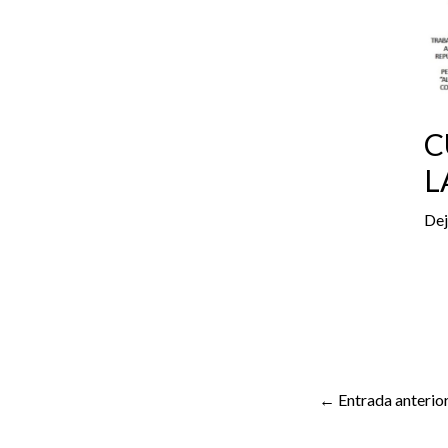
C
L
Dej
←
Entrada anterio