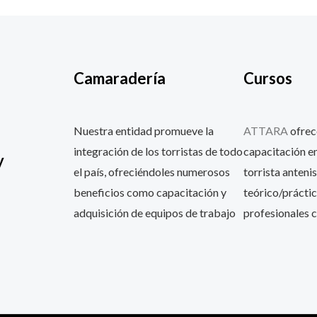
Camaradería
Cursos
Nuestra entidad promueve la
ATTARA
ofrec
integración de los torristas de todo
capacitación en
y
el país, ofreciéndoles numerosos
torrista antenis
beneficios como capacitación y
teórico/práctic
adquisición de equipos de trabajo
profesionales c