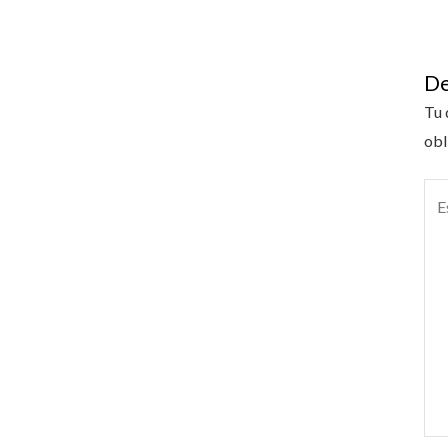
De
Tu 
obl
Esc
aquí