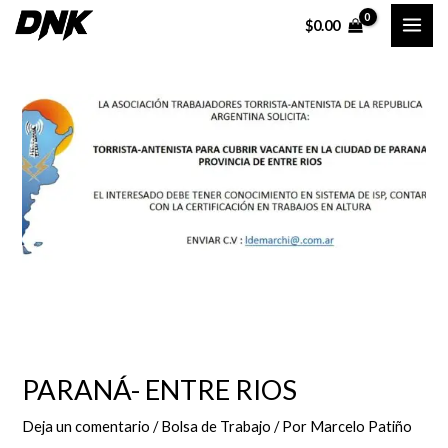
Ir
Navegación
MAI
$
0.00
al
de
ME
contenido
entradas
PARANÁ- ENTRE RIOS
Deja un comentario
/
Bolsa de Trabajo
/ Por
Marcelo Patiño