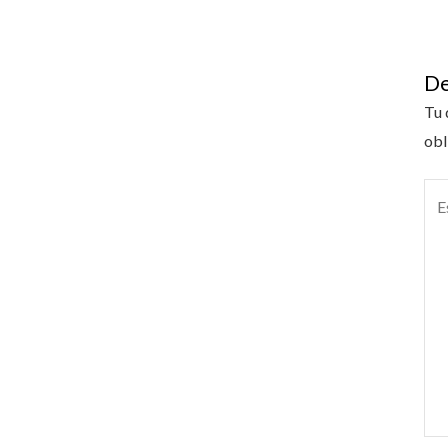
De
Tu 
obl
Esc
aquí