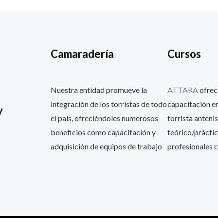
Camaradería
Cursos
Nuestra entidad promueve la
ATTARA
ofrec
integración de los torristas de todo
capacitación en
y
el país, ofreciéndoles numerosos
torrista antenis
beneficios como capacitación y
teórico/práctic
adquisición de equipos de trabajo
profesionales c