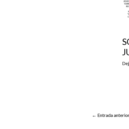
S
J
Dej
←
Entrada anterio