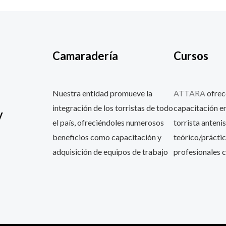
Camaradería
Cursos
Nuestra entidad promueve la
ATTARA
ofrec
integración de los torristas de todo
capacitación en
y
el país, ofreciéndoles numerosos
torrista antenis
beneficios como capacitación y
teórico/práctic
adquisición de equipos de trabajo
profesionales c