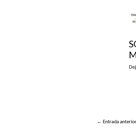
S
M
Dej
←
Entrada anterio