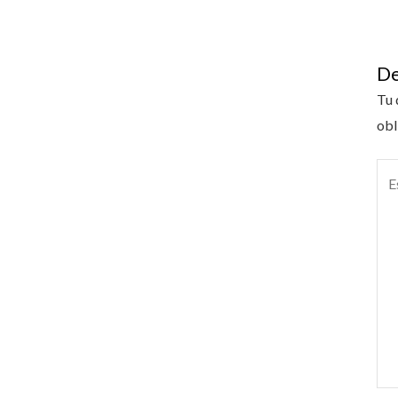
De
Tu 
obl
Esc
aquí