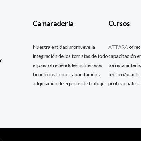
Camaradería
Cursos
Nuestra entidad promueve la
ATTARA
ofrec
integración de los torristas de todo
capacitación en
y
el país, ofreciéndoles numerosos
torrista antenis
beneficios como capacitación y
teórico/práctic
adquisición de equipos de trabajo
profesionales c
e