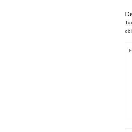
De
Tu 
obl
Esc
aquí