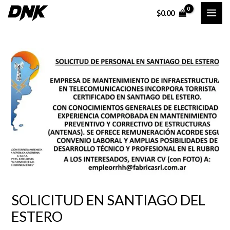
Ir
Navegación
MAI
$
0.00
al
de
ME
contenido
entradas
SOLICITUD EN SANTIAGO DEL
ESTERO